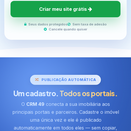
Criar meu site grátis
Seus dados protegidos
Sem taxa de adesão
Cancele quando quiser
PUBLICAÇÃO AUTOMÁTICA
Um cadastro.
Todos os portais.
O
CRM 49
conecta a sua imobiliária aos
principais portais e parceiros. Cadastre o imóvel
uma única vez e ele é publicado
automaticamente em todos eles — sem copiar,