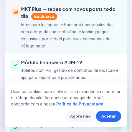
MKT Plus — redes com novos posts todo
dia
Exclusivo
Artes para Instagram e Facebook personalizadas
com o logo da sua imobiliária, e landing pages
exclusivas por imóvel para suas campanhas de
tráfego pago.
Módulo financeiro ADM 49
Boletos com Pix, gestão de contratos de locação e
app para inquilinos e proprietários.
Usamos cookies para melhorar sua experiência e analisar
Aplicativo imobiliário para iOS e Android
o tráfego do site. Ao continuar navegando, você
Seu CRM no bolso. Cadastre imóveis e atenda
concorda com a nossa
Política de Privacidade
.
clientes de qualquer lugar.
Agora não
Aceitar
Suporte por WhatsApp e telefone