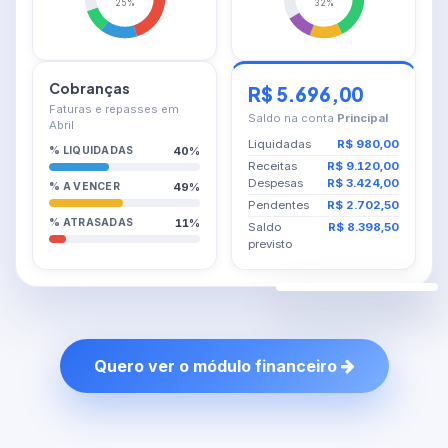
25%
32%
Cobranças
R$ 5.696,00
Faturas e repasses em
Saldo na conta
Principal
Abril
Liquidadas
R$ 980,00
40%
% LIQUIDADAS
Receitas
R$ 9.120,00
Despesas
R$ 3.424,00
49%
% A VENCER
Pendentes
R$ 2.702,50
11%
% ATRASADAS
Saldo
R$ 8.398,50
previsto
Quero ver o módulo financeiro