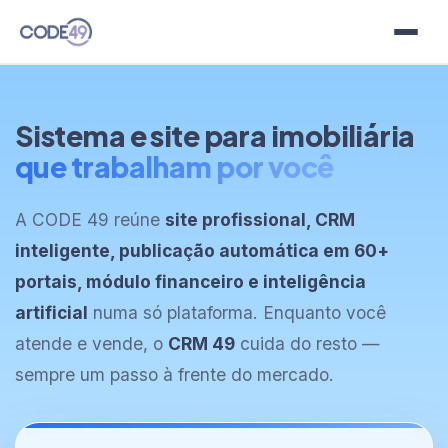
Planos
Sistema e site para imobiliária
Modelos
que trabalham por você
Clientes
A CODE 49 reúne
site profissional, CRM
inteligente, publicação automática em 60+
Blog
portais, módulo financeiro e inteligência
Contato
artificial
numa só plataforma. Enquanto você
atende e vende, o
CRM 49
cuida do resto —
sempre um passo à frente do mercado.
Idioma
Teste grátis