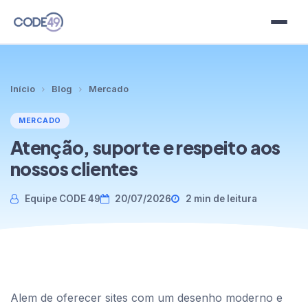
Planos
Início
Blog
Mercado
Modelos
MERCADO
Clientes
Atenção, suporte e respeito aos
nossos clientes
Blog
Equipe CODE 49
20/07/2026
2 min de leitura
Contato
Idioma
Alem de oferecer sites com um desenho moderno e
Teste grátis